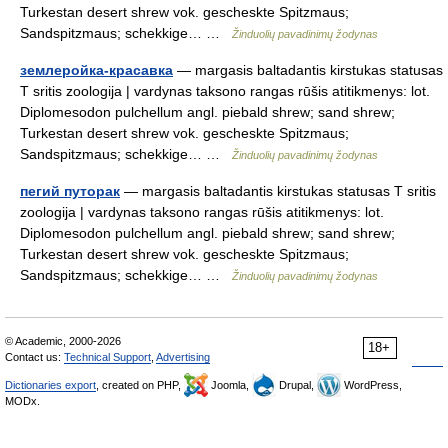
Turkestan desert shrew vok. gescheskte Spitzmaus;
Sandspitzmaus; schekkige… …
Žinduolių pavadinimų žodynas
землеройка-красавка
— margasis baltadantis kirstukas statusas
T sritis zoologija | vardynas taksono rangas rūšis atitikmenys: lot.
Diplomesodon pulchellum angl. piebald shrew; sand shrew;
Turkestan desert shrew vok. gescheskte Spitzmaus;
Sandspitzmaus; schekkige… …
Žinduolių pavadinimų žodynas
пегий путорак
— margasis baltadantis kirstukas statusas T sritis
zoologija | vardynas taksono rangas rūšis atitikmenys: lot.
Diplomesodon pulchellum angl. piebald shrew; sand shrew;
Turkestan desert shrew vok. gescheskte Spitzmaus;
Sandspitzmaus; schekkige… …
Žinduolių pavadinimų žodynas
© Academic, 2000-2026
18+
Contact us:
Technical Support
,
Advertising
Dictionaries export
, created on PHP,
Joomla,
Drupal,
WordPress,
MODx.