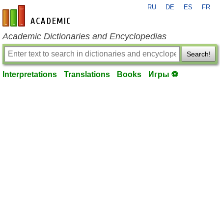
RU
DE
ES
FR
en-academic.com
Academic Dictionaries and Encyclopedias
Search!
Interpretations
Translations
Books
Игры ⚽