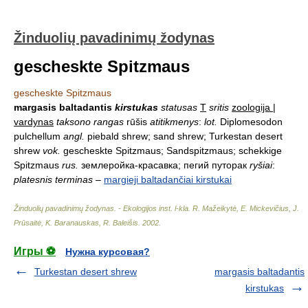
Žinduolių pavadinimų žodynas
gescheskte Spitzmaus
gescheskte Spitzmaus
margasis baltadantis
kirstukas
statusas
T
sritis
zoologija |
vardynas
taksono rangas
rūšis
atitikmenys
:
lot.
Diplomesodon
pulchellum
angl.
piebald shrew; sand shrew; Turkestan desert
shrew
vok.
gescheskte Spitzmaus; Sandspitzmaus; schekkige
Spitzmaus
rus.
землеройка-красавка; пегий путорак
ryšiai
:
platesnis terminas
–
margieji baltadančiai kirstukai
Žinduolių pavadinimų žodynas. - Ekologijos inst. l-kla
.
R. Mažeikytė, E. Mickevičius, J.
Prūsaitė, K. Baranauskas, R. Baleišis
.
2002
.
Игры ⚽
Нужна курсовая?
Turkestan desert shrew
margasis baltadantis
kirstukas