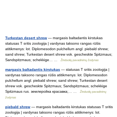
Turkestan desert shrew
— margasis baltadantis kirstukas
statusas T sritis zoologija | vardynas taksono rangas rūšis
atitikmenys: lot. Diplomesodon pulchellum angl. piebald shrew;
sand shrew; Turkestan desert shrew vok. gescheskte Spitzmaus;
Sandspitzmaus; schekkige… …
Žinduolių pavadinimų žodynas
margasis baltadantis kirstukas
— statusas T sritis zoologija |
vardynas taksono rangas rūšis atitikmenys: lot. Diplomesodon
pulchellum angl. piebald shrew; sand shrew; Turkestan desert
shrew vok. gescheskte Spitzmaus; Sandspitzmaus; schekkige
Spitzmaus rus. землеройка красавка;… …
Žinduolių pavadinimų
žodynas
piebald shrew
— margasis baltadantis kirstukas statusas T sritis
zoologija | vardynas taksono rangas rūšis atitikmenys: lot.