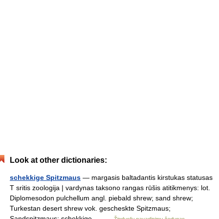
Look at other dictionaries:
schekkige Spitzmaus
— margasis baltadantis kirstukas statusas
T sritis zoologija | vardynas taksono rangas rūšis atitikmenys: lot.
Diplomesodon pulchellum angl. piebald shrew; sand shrew;
Turkestan desert shrew vok. gescheskte Spitzmaus;
Sandspitzmaus; schekkige… …