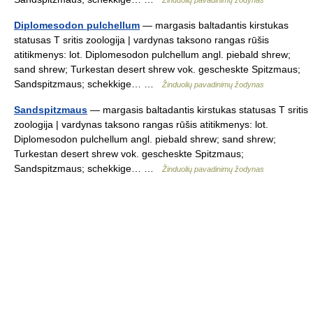
Žinduolių pavadinimų žodynas
Diplomesodon pulchellum
— margasis baltadantis kirstukas
statusas T sritis zoologija | vardynas taksono rangas rūšis
atitikmenys: lot. Diplomesodon pulchellum angl. piebald shrew;
sand shrew; Turkestan desert shrew vok. gescheskte Spitzmaus;
Sandspitzmaus; schekkige… …
Žinduolių pavadinimų žodynas
Sandspitzmaus
— margasis baltadantis kirstukas statusas T sritis
zoologija | vardynas taksono rangas rūšis atitikmenys: lot.
Diplomesodon pulchellum angl. piebald shrew; sand shrew;
Turkestan desert shrew vok. gescheskte Spitzmaus;
Sandspitzmaus; schekkige… …
Žinduolių pavadinimų žodynas