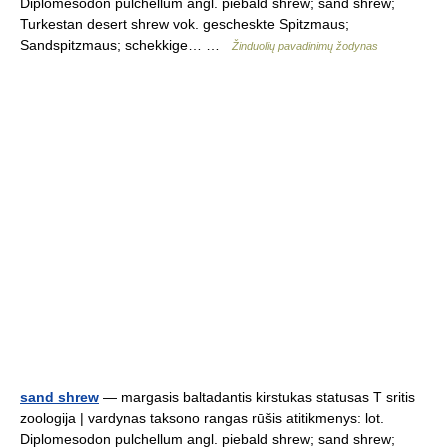
Diplomesodon pulchellum angl. piebald shrew; sand shrew;
Turkestan desert shrew vok. gescheskte Spitzmaus;
Sandspitzmaus; schekkige… …
Žinduolių pavadinimų žodynas
sand shrew
— margasis baltadantis kirstukas statusas T sritis
zoologija | vardynas taksono rangas rūšis atitikmenys: lot.
Diplomesodon pulchellum angl. piebald shrew; sand shrew;